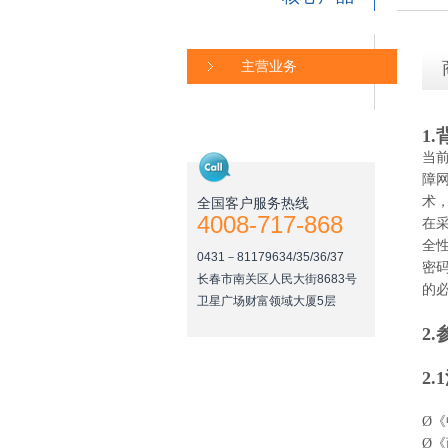
主营业务
1
当
障
术
全国客户服务热线
4008-717-868
在
全
0431－81179634/35/36/37
密
长春市南关区人民大街8683号
的
卫星广场财富领域大厦5层
2
2.1
Ø
Ø