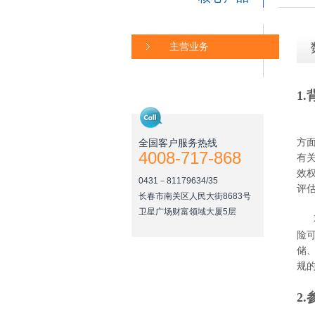
主营业务
1
全国客户服务热线
方
4008-717-868
有
效
0431－81179634/35
评
长春市南关区人民大街8683号
卫星广场财富领域大厦5层
不
险
储
规
2