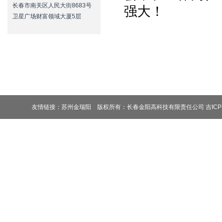
长春市南关区人民大街8683号
强大！
卫星广场财富领域大厦5层
友情链接：
苏州金瑞阳
版权所有：
长春金阳高科技有限责任公司 吉ICP备1