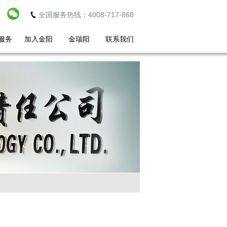
全国服务热线：4008-717-868
服务
加入金阳
金瑞阳
联系我们